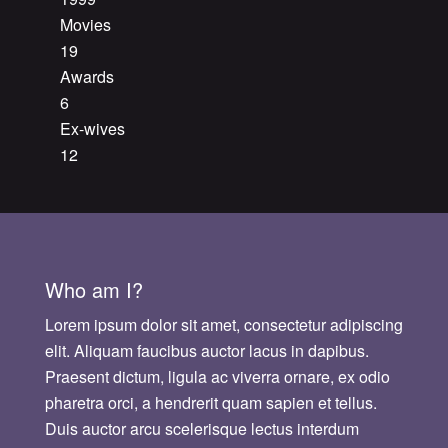
Movies
19
Awards
6
Ex-wives
12
Who am I?
Lorem ipsum dolor sit amet, consectetur adipiscing
elit. Aliquam faucibus auctor lacus in dapibus.
Praesent dictum, ligula ac viverra ornare, ex odio
pharetra orci, a hendrerit quam sapien et tellus.
Duis auctor arcu scelerisque lectus interdum