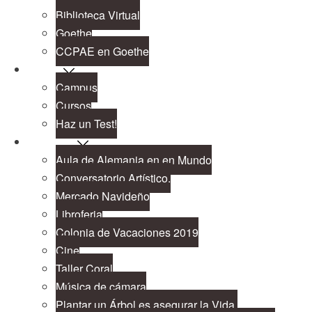
Biblioteca Virtual
Goethe
CCPAE en Goethe
Cursos
Campus
Cursos
Haz un Test!
Proyectos
Aula de Alemania en en Mundo
Conversatorio Artístico.
Mercado Navideño
Libroferia
Colonia de Vacaciones 2019
Cine
Taller Coral
Música de cámara
Plantar un Árbol es asegurar la Vida.