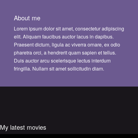
About me
Lorem ipsum dolor sit amet, consectetur adipiscing
elit. Aliquam faucibus auctor lacus in dapibus.
Praesent dictum, ligula ac viverra ornare, ex odio
pharetra orci, a hendrerit quam sapien et tellus.
Duis auctor arcu scelerisque lectus interdum
fringilla. Nullam sit amet sollicitudin diam.
My latest movies