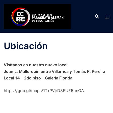
Saltar
al
contenido
Ubicación
Visítanos en nuestro nuevo local:
Juan L. Mallorquín entre Villarrica y Tomás R. Pereira
Local 14 – 2do piso – Galería Florida
https://goo.gl/maps/1TxPVjrD8EUE5onGA