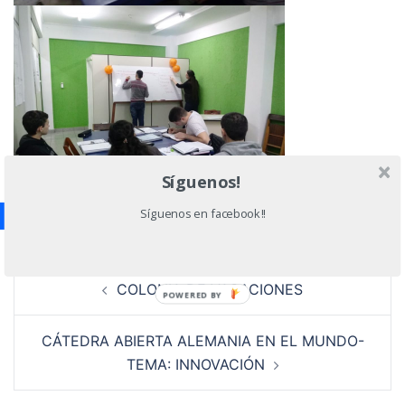
Síguenos!
Síguenos en facebook!!
Navegación
COLONIA DE VACACIONES
de
POWERED BY
entradas
CÁTEDRA ABIERTA ALEMANIA EN EL MUNDO-
TEMA: INNOVACIÓN