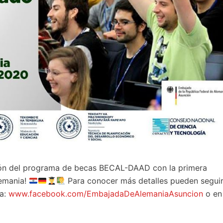
ción del programa de becas BECAL-DAAD con la primera
lemania!
Para conocer más detalles pueden segui
ia:
www.facebook.com/
EmbajadaDeAlemaniaAsuncion
o en