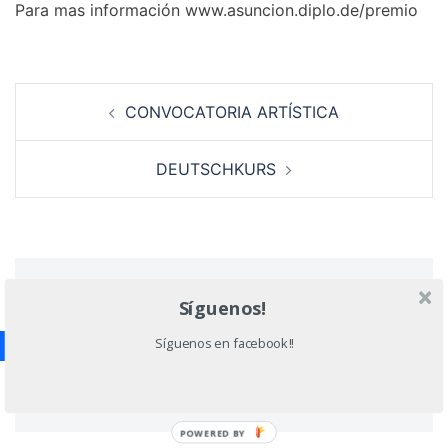
Para mas información www.asuncion.diplo.de/premio
Navegación
CONVOCATORIA ARTÍSTICA
de
entradas
DEUTSCHKURS
Deja una respuesta
Síguenos!
Síguenos en facebook!!
Lo siento, debes estar
conectado
para publicar
un comentario.
POWERED BY