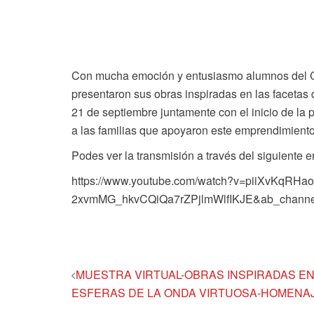
Con mucha emoción y entusiasmo alumnos del Co
presentaron sus obras inspiradas en las facetas
21 de septiembre juntamente con el inicio de la
a las familias que apoyaron este emprendimiento
Podes ver la transmisión a través del siguiente e
https://www.youtube.com/watch?v=piiXvKqRHa
2xvmMG_hkvCQiQa7rZPjlmWlfIKJE&ab_channe
Navegación
MUESTRA VIRTUAL-OBRAS INSPIRADAS EN
ESFERAS DE LA ONDA VIRTUOSA-HOMENAJE