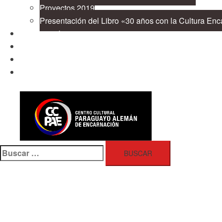
Proyectos 2019
Presentación del Libro «30 años con la Cultura En
Cooperación
Publicaciones
Contacto
Buscar: