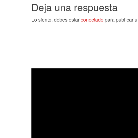
de
Deja una respuesta
entradas
Lo siento, debes estar
conectado
para publicar u