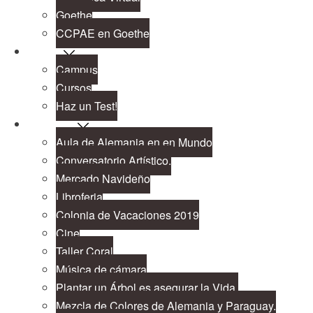
Goethe
CCPAE en Goethe
Cursos
Campus
Cursos
Haz un Test!
Proyectos
Aula de Alemania en en Mundo
Conversatorio Artístico.
Mercado Navideño
Libroferia
Colonia de Vacaciones 2019
Cine
Taller Coral
Música de cámara
Plantar un Árbol es asegurar la Vida.
Mezcla de Colores de Alemania y Paraguay.