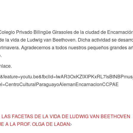
legio Privado Bilingüe Girasoles de la ciudad de Encarnació
 de la vida de Ludwig van Beethoven. Dicha actividad se desarro
 primavera. Agradecemos a todos nuestros pequeños grandes art
.
nlace.
o&feature=youtu.be&fbclid=IwAR3OxKZIXIPKxRL7lsBtNBPmus
l=CentroCulturalParaguayoAlemanEncarnacionCCPAE
 LAS FACETAS DE LA VIDA DE LUDWIG VAN BEETHOVEN
 A LA PROF. OLGA DE LADAN