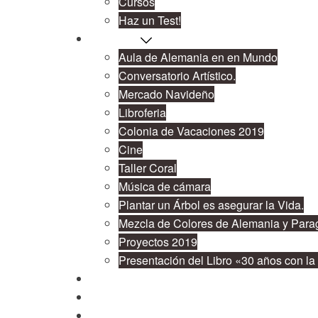
Cursos
Haz un Test!
Proyectos
Aula de Alemania en en Mundo
Conversatorio Artístico.
Mercado Navideño
Libroferia
Colonia de Vacaciones 2019
Cine
Taller Coral
Música de cámara
Plantar un Árbol es asegurar la Vida.
Mezcla de Colores de Alemania y Para
Proyectos 2019
Presentación del Libro «30 años con l
Cooperación
Publicaciones
Contacto