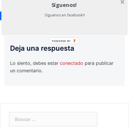
ALEMAN PARA TODOS-CLASES PRÁCTICAS DE
Síguenos!
CONVERSACIÓN
Síguenos en facebook!!
POWERED BY
Deja una respuesta
Lo siento, debes estar
conectado
para publicar
un comentario.
Buscar: