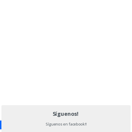
Deja una respuesta
Lo siento, debes estar
conectado
para publicar
un comentario.
Buscar:
Entradas recientes
Síguenos!
Síguenos en facebook!!
CLASES DE ALEMAN NIVEL A1.1-NUEVA