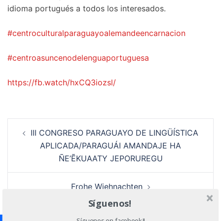
idioma portugués a todos los interesados.
#centroculturalparaguayoalemandeencarnacion
#centroasuncenodelenguaportuguesa
https://fb.watch/hxCQ3iozsl/
Navegación
III CONGRESO PARAGUAYO DE LINGÜÍSTICA
de
APLICADA/PARAGUÁI AMANDAJE HA
entradas
ÑE’ẼKUAATY JEPORUREGU
Frohe Wiehnachten
Síguenos!
Síguenos en facebook!!