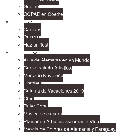
Goethe
CCPAE en Goethe
Cursos
Campus
Cursos
Haz un Test!
Proyectos
Aula de Alemania en en Mundo
Conversatorio Artístico.
Mercado Navideño
Libroferia
Colonia de Vacaciones 2019
Cine
Taller Coral
Música de cámara
Plantar un Árbol es asegurar la Vida.
Mezcla de Colores de Alemania y Paraguay.