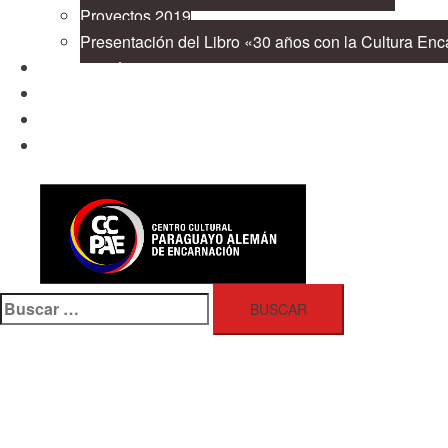
Proyectos 2019
Presentación del Libro «30 años con la Cultura En
Cooperación
Publicaciones
Contacto
Buscar: