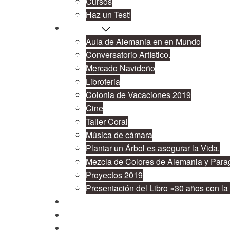
Cursos
Haz un Test!
Proyectos
Aula de Alemania en en Mundo
Conversatorio Artístico.
Mercado Navideño
Libroferia
Colonia de Vacaciones 2019
Cine
Taller Coral
Música de cámara
Plantar un Árbol es asegurar la Vida.
Mezcla de Colores de Alemania y Para
Proyectos 2019
Presentación del Libro «30 años con l
Cooperación
Publicaciones
Contacto