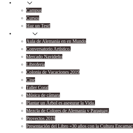
Cursos
Campus
Cursos
Haz un Test!
Proyectos
Aula de Alemania en en Mundo
Conversatorio Artístico.
Mercado Navideño
Libroferia
Colonia de Vacaciones 2019
Cine
Taller Coral
Música de cámara
Plantar un Árbol es asegurar la Vida.
Mezcla de Colores de Alemania y Paraguay.
Proyectos 2019
Presentación del Libro «30 años con la Cultura Encarna