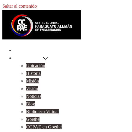
Saltar al contenido
Inicio
Sobre Nosotros
Ubicación
Historia
Misión
Visión
Noticias
Blog
Biblioteca Virtual
Goethe
CCPAE en Goethe