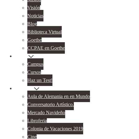
Visión
Noticias
Blog
Biblioteca Virtual
Goethe
CCPAE en Goethe
Cursos
Campus
Cursos
Haz un Test!
Proyectos
Aula de Alemania en en Mundo
Conversatorio Artístico.
Mercado Navideño
Libroferia
Colonia de Vacaciones 2019
Cine