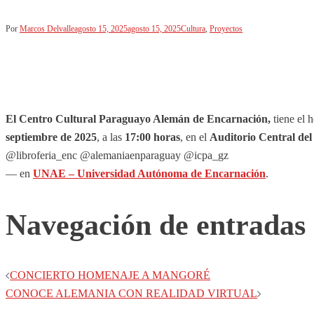
Por
Marcos Delvalle
agosto 15, 2025
agosto 15, 2025
Cultura
,
Proyectos
El Centro Cultural Paraguayo Alemán de Encarnación,
tiene el 
septiembre de 2025
, a las
17:00 horas
, en el
Auditorio Central d
@libroferia_enc @alemaniaenparaguay @icpa_gz
— en
UNAE – Universidad Autónoma de Encarnación
.
Navegación de entradas
CONCIERTO HOMENAJE A MANGORÉ
CONOCE ALEMANIA CON REALIDAD VIRTUAL