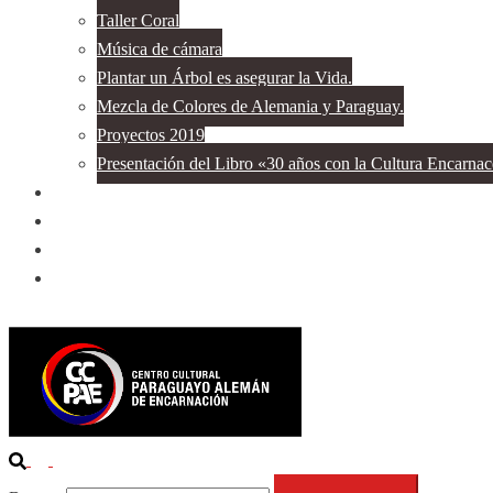
Taller Coral
Música de cámara
Plantar un Árbol es asegurar la Vida.
Mezcla de Colores de Alemania y Paraguay.
Proyectos 2019
Presentación del Libro «30 años con la Cultura Encarna
Cooperación
Publicaciones
Contacto