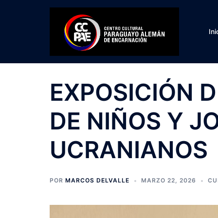
Saltar
al
contenido
Ini
EXPOSICIÓN D
DE NIÑOS Y J
UCRANIANOS
POR
MARCOS DELVALLE
MARZO 22, 2026
CU