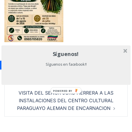
Síguenos!
Navegación
Síguenos en facebook!!
ASAMBLEA DE LA FEDERACION ECONOMICA
de
BRASIL ARGENTINA PARAGUAY-FEBAP
entradas
POWERED BY
VISITA DEL SEÑOR JORG HERRERA A LAS
INSTALACIONES DEL CENTRO CULTURAL
PARAGUAYO ALEMAN DE ENCARNACION