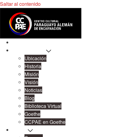
Saltar al contenido
Inicio
Sobre Nosotros
Ubicación
Historia
Misión
Visión
Noticias
Blog
Biblioteca Virtual
Goethe
CCPAE en Goethe
Cursos