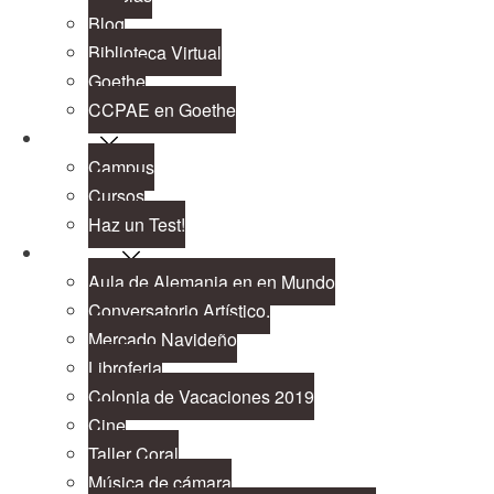
Blog
Biblioteca Virtual
Goethe
CCPAE en Goethe
Cursos
Campus
Cursos
Haz un Test!
Proyectos
Aula de Alemania en en Mundo
Conversatorio Artístico.
Mercado Navideño
Libroferia
Colonia de Vacaciones 2019
Cine
Taller Coral
Música de cámara